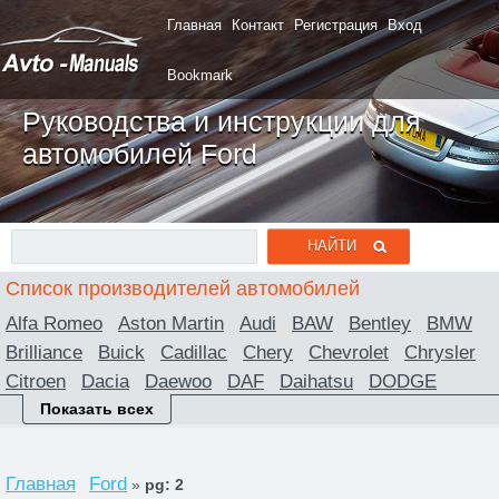
Главная
Контакт
Регистрация
Вход
Bookmark
Руководства и инструкции для
автомобилей Ford
Список производителей автомобилей
Alfa Romeo
Aston Martin
Audi
BAW
Bentley
BMW
Brilliance
Buick
Cadillac
Chery
Chevrolet
Chrysler
Citroen
Dacia
Daewoo
DAF
Daihatsu
DODGE
Ferrari
Fiat
Ford
Foton
Freightliner
Geely
GMC
Показать всех
Great Wall
Hafei
Honda
Honda Acura
Hummer
Hyundai
Infiniti
Iran Khodro
Isuzu
Iveco
Jaguar
Главная
Ford
»
pg: 2
Jeep
Jiangling
KIA
Lancia
Land Rover
Lexus