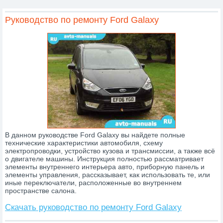
Lincoln
MAN
Maserati
Mazda
MCC Smart
Руководство по ремонту Ford Galaxy
Mercedes
Mercury
MG
Mini
Mitsubishi
Nissan
Oldsmobile
Opel
Peugeot
Piaggio
Plymouth
Pontiac
Porsche
Proton
Renault
Rover
SAAB
Samand
Saturn
Scania
SEAT
Skoda
SsangYong
Subaru
Suzuki
Toyota
Volkswagen
Volvo
Wartburg
ВАЗ
ГАЗ
ЗАЗ
Зил
Камаз
Краз
ЛУАЗ
МАЗ
МАЗ-MAN
Москвич
УАЗ
Урал
В данном руководстве Ford Galaxy вы найдете полные
технические характеристики автомобиля, схему
электропроводки, устройство кузова и трансмиссии, а также всё
о двигателе машины. Инструкция полностью рассматривает
элементы внутреннего интерьера авто, приборную панель и
элементы управления, рассказывает, как использовать те, или
иные переключатели, расположенные во внутреннем
пространстве салона.
Скачать руководство по ремонту Ford Galaxy