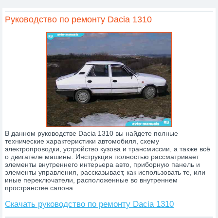
Lincoln
MAN
Maserati
Mazda
MCC Smart
Руководство по ремонту Dacia 1310
Mercedes
Mercury
MG
Mini
Mitsubishi
Nissan
Oldsmobile
Opel
Peugeot
Piaggio
Plymouth
Pontiac
Porsche
Proton
Renault
Rover
SAAB
Samand
Saturn
Scania
SEAT
Skoda
SsangYong
Subaru
Suzuki
Toyota
Volkswagen
Volvo
Wartburg
ВАЗ
ГАЗ
ЗАЗ
Зил
Камаз
Краз
ЛУАЗ
МАЗ
МАЗ-MAN
Москвич
УАЗ
Урал
В данном руководстве Dacia 1310 вы найдете полные
технические характеристики автомобиля, схему
электропроводки, устройство кузова и трансмиссии, а также всё
о двигателе машины. Инструкция полностью рассматривает
элементы внутреннего интерьера авто, приборную панель и
элементы управления, рассказывает, как использовать те, или
иные переключатели, расположенные во внутреннем
пространстве салона.
Скачать руководство по ремонту Dacia 1310