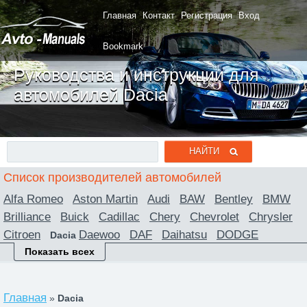
Главная
Контакт
Регистрация
Вход
Bookmark
Руководства и инструкции для
автомобилей Dacia
Список производителей автомобилей
Alfa Romeo
Aston Martin
Audi
BAW
Bentley
BMW
Brilliance
Buick
Cadillac
Chery
Chevrolet
Chrysler
Citroen
Daewoo
DAF
Daihatsu
DODGE
Dacia
Ferrari
Fiat
Ford
Foton
Freightliner
Geely
GMC
Показать всех
Great Wall
Hafei
Honda
Honda Acura
Hummer
Hyundai
Infiniti
Iran Khodro
Isuzu
Iveco
Jaguar
Главная
»
Dacia
Jeep
Jiangling
KIA
Lancia
Land Rover
Lexus