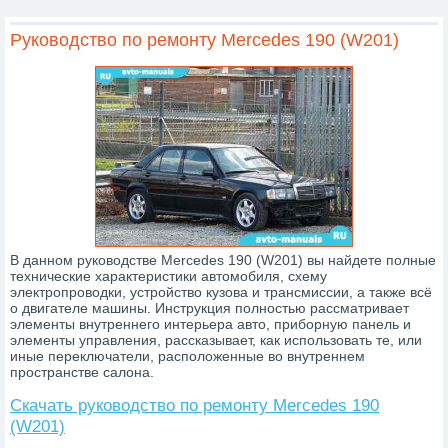
Lincoln
MAN
Maserati
Mazda
MCC Smart
Mercedes
Руководство по ремонту Mercedes 190 (W201)
Mercury
MG
Mini
Mitsubishi
Nissan
Oldsmobile
Opel
Peugeot
Piaggio
Plymouth
Pontiac
Porsche
Proton
Renault
Rover
SAAB
Samand
Saturn
Scania
SEAT
Skoda
SsangYong
Subaru
Suzuki
Toyota
Volkswagen
Volvo
Wartburg
ВАЗ
ГАЗ
ЗАЗ
Зил
Камаз
Краз
ЛУАЗ
МАЗ
МАЗ-MAN
Москвич
УАЗ
Урал
В данном руководстве Mercedes 190 (W201) вы найдете полные
технические характеристики автомобиля, схему
электропроводки, устройство кузова и трансмиссии, а также всё
о двигателе машины. Инструкция полностью рассматривает
элементы внутреннего интерьера авто, приборную панель и
элементы управления, рассказывает, как использовать те, или
иные переключатели, расположенные во внутреннем
пространстве салона.
Скачать руководство по ремонту Mercedes 190
(W201)