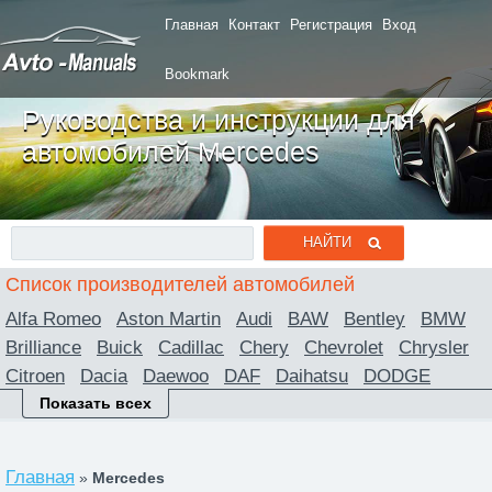
Главная
Контакт
Регистрация
Вход
Bookmark
Руководства и инструкции для
автомобилей Mercedes
Список производителей автомобилей
Alfa Romeo
Aston Martin
Audi
BAW
Bentley
BMW
Brilliance
Buick
Cadillac
Chery
Chevrolet
Chrysler
Citroen
Dacia
Daewoo
DAF
Daihatsu
DODGE
Ferrari
Fiat
Ford
Foton
Freightliner
Geely
GMC
Показать всех
Great Wall
Hafei
Honda
Honda Acura
Hummer
Hyundai
Infiniti
Iran Khodro
Isuzu
Iveco
Jaguar
Главная
»
Mercedes
Jeep
Jiangling
KIA
Lancia
Land Rover
Lexus