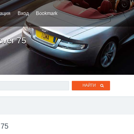
рация
Вход
Bookmark
over 75
 75