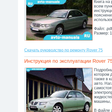
Книга на
всем пунк
инструкц
пояснени
использо
Файл: .pd
Размер: 1
Скачать руководство по ремонту Rover 75
Инструкция по эксплуатации Rover 7
Подробны
котором 
также в 
авто. Наг
самостоя
электроп
жидкосте
машины, 
В файле 