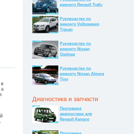
ремонту Renault Trafic
Руководство по
ремонту Volkswagen
Tiguan
Руководство по
ремонту Nissan
Qashqai
Руководство по
ремонту Nissan Almera
Tino
 в
 а
в
Диагностика и запчасти
Программа
диагностики для
ей
Renault Kangoo
.
Программа