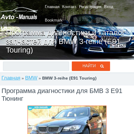
Главная
Контакт
Регистрация
Вход
Bookmark
Программа диагностики и каталог
запчастей для BMW 3-reihe (E91
Touring)
Главная
BMW
»
»
BMW 3-reihe (E91 Touring)
Программа диагностики для БМВ 3 Е91
Тюнинг