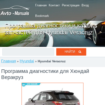
Главная
Контакт
Регистрация
Вход
Bookmark
Программа диагностики и каталог
запчастей для Hyundai Veracruz
Главная
Hyundai
»
»
Hyundai Veracruz
Программа диагностики для Хюндай
Веракруз