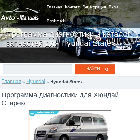
Главная
Контакт
Регистрация
Вход
Bookmark
Программа диагностики и каталог
запчастей для Hyundai Starex
Главная
Hyundai
»
»
Hyundai Starex
Программа диагностики для Хюндай
Старекс