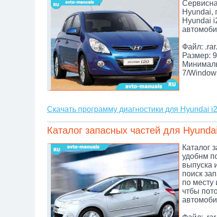
Сервисна
Hyundai,
Hyundai i
автомоби
Файл: .rar
Размер: 9
Минималь
7/Window
Скачать программу диагностики для Hyundai i
Каталог запасных частей для Hyundai
Каталог з
удобнм по
выпуска 
поиск зап
по месту 
чтбы пот
автомоби