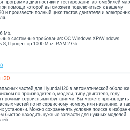
я программа диагностики и тестирования автомобилей мар
 при помощи которой вы сможете подключиться к вашему
20 и произвести полный цикл тестов двигателя и электроник
ля.
.
6 Mb.
ные системные требования: ОС Windows XP/Windows
s 8, Процессор 1000 Mhz, RAM 2 Gb.
20
 i20
апасных частей для Hyundai i20 в автоматической оболочке,
иском по производителю, модели, типу двигателя, году
и прочими сервисными функциями. Вы можете производить
асных частей по их сервисному номеру, или названию, а так
их установки. Можно сохраненять условия поиска в избранн
ом быстро находить нужные запчасти для нужных моделей
лей.