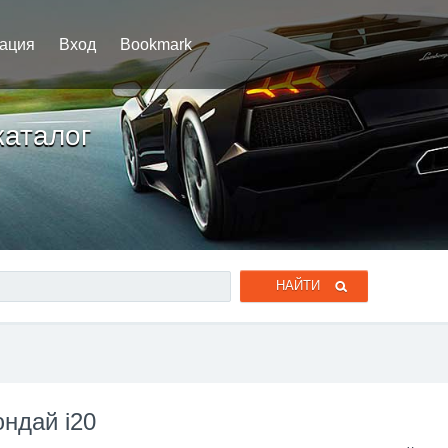
рация
Вход
Bookmark
каталог
ндай i20