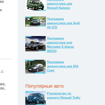
ки
диагностики для
Renault Kangoo
и
Программа
диагностики для Audi
A6 (C5)
Программа
диагностики для
Mercedes E-klasse
(W212)
Программа
диагностики для KIA
Ceed
 с
же,
Популярные авто
ое,
Руководство по
ремонту Renault Trafic