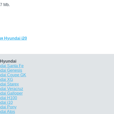
7 Mb.
я Hyundai i20
 Hyundai
dai Santa Fe
dai Genesis
ndai Coupe GK
ndai XG
dai Starex
dai Veracruz
dai Galloper
ndai H100
dai i10
dai Pony
dai Atos