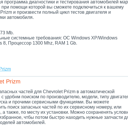
я программа диагностики и тестирования автомобилей мар
t, при помощи которой вы сможете подключиться к вашему
 Prizm и произвести полный цикл тестов двигателя и
ики автомобиля.
.
73 Mb.
ные системные требования: ОС Windows XP/Windows
s 8, Процессор 1300 Mhz, RAM 1 Gb.
Prizm
et Prizm
апасных частей для Chevrolet Prizm в автоматической
 с удобнм поиском по производителю, модели, типу двигате
уска и прочими сервисными функциями. Вы можете
ть поиск запасных частей по их сервисному номеру, или
 а также, по месту их установки. Можно сохраненять услов
 избранное, чтбы потом быстро находить нужные запчасти д
оделей автомобилей.