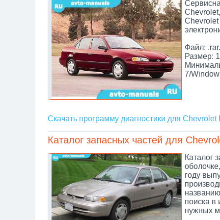
Сервисна
Chevrole
Chevrolet
электрон
Файл: .rar
Размер: 1
Минималь
7/Window
Скачать программу диагностики для Chevrolet 
Каталог запасных частей для Chevrol
Каталог з
оболочке,
году вып
производи
названию,
поиска в
нужных м