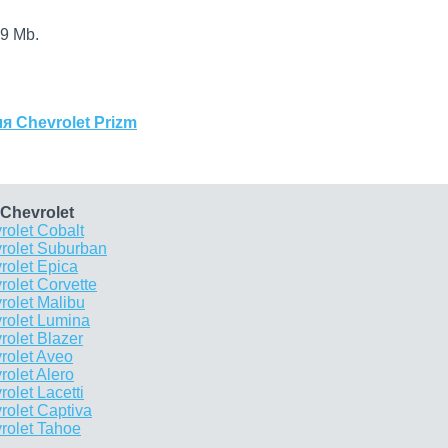
9 Mb.
я Chevrolet Prizm
Chevrolet
olet Cobalt
rolet Suburban
olet Epica
olet Corvette
olet Malibu
rolet Lumina
olet Blazer
rolet Aveo
olet Alero
let Lacetti
olet Captiva
rolet Tahoe