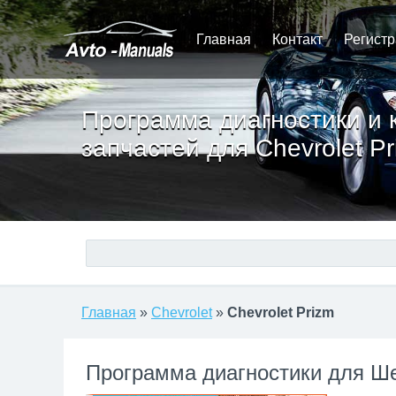
Главная
Контакт
Регист
Программа диагностики и 
запчастей для Chevrolet Pr
Главная
»
Chevrolet
»
Chevrolet Prizm
Программа диагностики для Ш