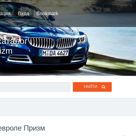
рация
Вход
Bookmark
каталог
izm
евроле Призм