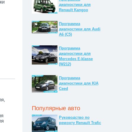
ки
диагностики для
Renault Kangoo
Программа
диагностики для Audi
A6 (C5)
Программа
диагностики для
Mercedes E-klasse
(W212)
Программа
диагностики для KIA
Ceed
ля,
Популярные авто
ия
Руководство по
ля
ремонту Renault Trafic