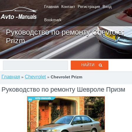
Главная
Контакт
Регистрация
Вход
Bookmark
Руководство по ремонту Chevrolet
Prizm
Главная
Chevrolet
»
»
Chevrolet Prizm
Руководство по ремонту Шевроле Призм