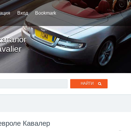
рация
Вход
Bookmark
каталог
valier
евроле Кавалер