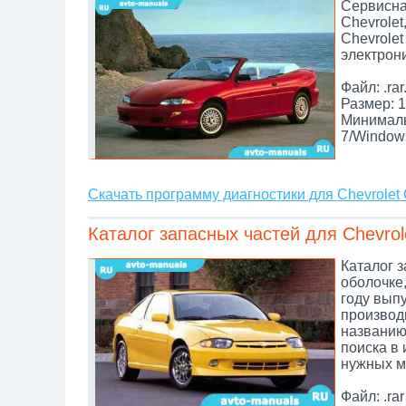
Сервисна
Chevrole
Chevrolet
электрон
Файл: .rar
Размер: 1
Минималь
7/Window
Скачать программу диагностики для Chevrolet 
Каталог запасных частей для Chevrole
Каталог з
оболочке,
году вып
производи
названию,
поиска в
нужных м
Файл: .rar