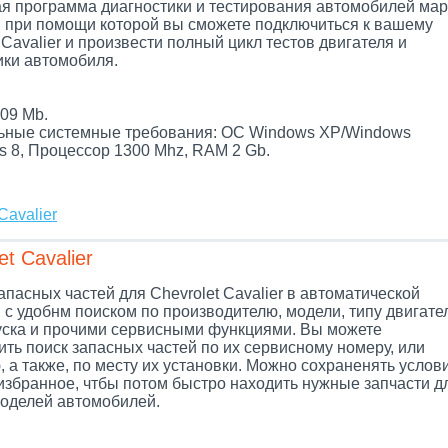
я программа диагностики и тестирования автомобилей мар
t, при помощи которой вы сможете подключиться к вашему
 Cavalier и произвести полный цикл тестов двигателя и
ики автомобиля.
.
09 Mb.
ные системные требования: ОС Windows XP/Windows
s 8, Процессор 1300 Mhz, RAM 2 Gb.
Cavalier
t Cavalier
апасных частей для Chevrolet Cavalier в автоматической
 с удобнм поиском по производителю, модели, типу двигате
уска и прочими сервисными функциями. Вы можете
ть поиск запасных частей по их сервисному номеру, или
 а также, по месту их установки. Можно сохраненять услов
 избранное, чтбы потом быстро находить нужные запчасти д
оделей автомобилей.