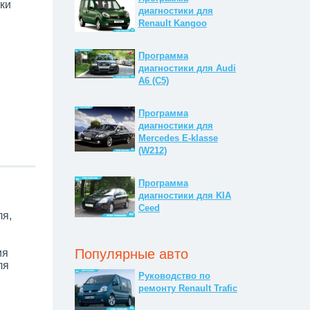
ки
диагностики для
Renault Kangoo
Программа
диагностики для Audi
A6 (C5)
Программа
диагностики для
Mercedes E-klasse
(W212)
Программа
диагностики для KIA
Ceed
ля,
Популярные авто
ия
ля
Руководство по
ремонту Renault Trafic