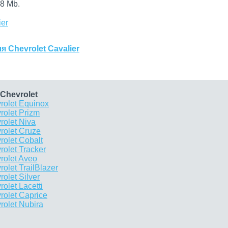
8 Mb.
ier
 Chevrolet Cavalier
Chevrolet
rolet Equinox
olet Prizm
olet Niva
rolet Cruze
olet Cobalt
olet Tracker
rolet Aveo
let TrailBlazer
olet Silver
let Lacetti
olet Caprice
olet Nubira