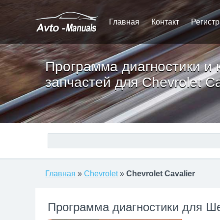
Главная
Контакт
Регист
Программа диагностики и 
запчастей для Chevrolet Ca
Главная
»
Chevrolet
»
Chevrolet Cavalier
Программа диагностики для Ш