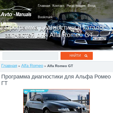
Главная
Контакт
Регистрация
Вход
Bookmark
Программа диагностики и каталог
запчастей для Alfa Romeo GT
Главная
Alfa Romeo
»
»
Alfa Romeo GT
Программа диагностики для Альфа Ромео
ГТ