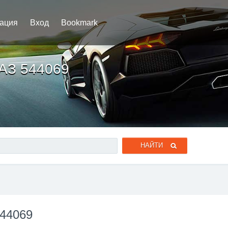
рация
Вход
Bookmark
МАЗ 544069
544069