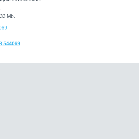
f
33 Mb.
069
З 544069