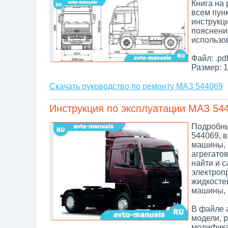
Книга на
всем пун
инструкц
пояснени
использо
Файл: .pd
Размер: 1
Скачать руководство по ремонту МАЗ 544069
Инструкция по эксплуатации МАЗ 54
Подробны
544069, в
машины, 
агрегатов
найти и 
электроп
жидкосте
машины, 
В файле 
модели, 
модифика