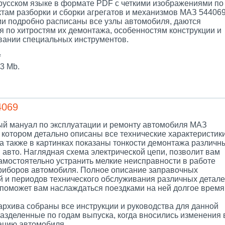
 русском языке в формате PDF с четкими изображениями по
ктам разборки и сборки агрегатов и механизмов МАЗ 544069
ии подробно расписаны все узлы автомобиля, даются
я по хитростям их демонтажа, особенностям конструкции и
вании специальных инструментов.
f
3 Mb.
4069
й мануал по эксплуатации и ремонту автомобиля МАЗ
 котором детально описаны все технические характеристик
а также в картинках показаны тонкости демонтажа различн
 авто. Наглядная схема электрической цепи, позволит вам
самостоятельно устранить мелкие неисправности в работе
риборов автомобиля. Полное описание заправочных
й и периодов технического обслуживания различных детал
поможет вам наслаждаться поездками на ней долгое время
архива собраны все инструкции и руководства для данной
разделенные по годам выпуска, когда вносились изменения 
цию автомобиля.