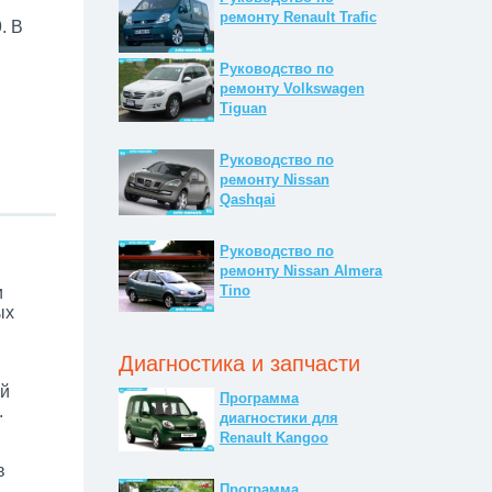
ремонту Renault Trafic
. В
Руководство по
ремонту Volkswagen
Tiguan
Руководство по
ремонту Nissan
Qashqai
Руководство по
ремонту Nissan Almera
Tino
и
ых
Диагностика и запчасти
ей
Программа
.
диагностики для
Renault Kangoo
в
Программа