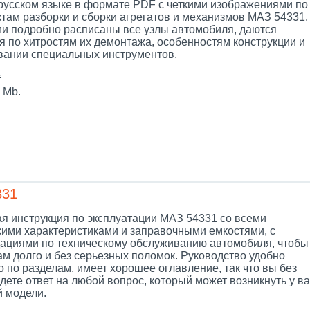
 русском языке в формате PDF с четкими изображениями по
ктам разборки и сборки агрегатов и механизмов МАЗ 54331.
ии подробно расписаны все узлы автомобиля, даются
я по хитростям их демонтажа, особенностям конструкции и
вании специальных инструментов.
f
 Mb.
331
я инструкция по эксплуатации МАЗ 54331 со всеми
кими характеристиками и заправочными емкостями, с
ациями по техническому обслуживанию автомобиля, чтобы
ам долго и без серьезных поломок. Руководство удобно
 по разделам, имеет хорошее оглавление, так что вы без
дете ответ на любой вопрос, который может возникнуть у ва
й модели.