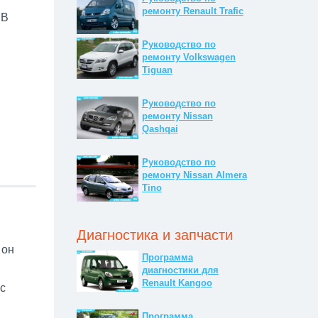
ремонту Renault Trafic
 В
Руководство по
ремонту Volkswagen
Tiguan
Руководство по
ремонту Nissan
Qashqai
Руководство по
ремонту Nissan Almera
Tino
Диагностика и запчасти
 он
Программа
диагностики для
Renault Kangoo
с
Программа