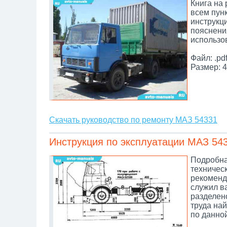
Книга на
всем пун
инструкц
пояснени
использо
Файл: .pd
Размер: 4
Скачать руководство по ремонту МАЗ 54331
Инструкция по эксплуатации МАЗ 54
Подробна
техничес
рекоменд
служил в
разделено
труда най
по данно