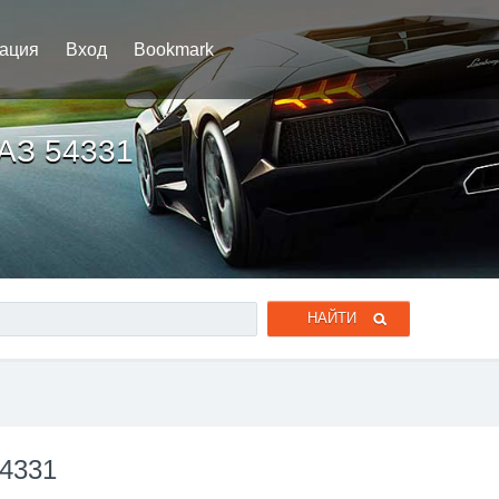
рация
Вход
Bookmark
МАЗ 54331
54331