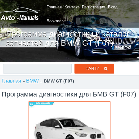
Главная
Контакт
Регистрация
Вход
Bookmark
Программа диагностики и каталог
запчастей для BMW GT (F07)
Главная
BMW
»
»
BMW GT (F07)
Программа диагностики для БМВ GT (F07)