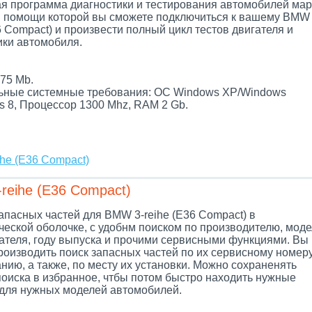
я программа диагностики и тестирования автомобилей мар
 помощи которой вы сможете подключиться к вашему BMW 
6 Compact) и произвести полный цикл тестов двигателя и
ики автомобиля.
.
75 Mb.
ные системные требования: ОС Windows XP/Windows
s 8, Процессор 1300 Mhz, RAM 2 Gb.
he (E36 Compact)
reihe (E36 Compact)
апасных частей для BMW 3-reihe (E36 Compact) в
ческой оболочке, с удобнм поиском по производителю, моде
гателя, году выпуска и прочими сервисными функциями. Вы
роизводить поиск запасных частей по их сервисному номеру
нию, а также, по месту их установки. Можно сохраненять
поиска в избранное, чтбы потом быстро находить нужные
 для нужных моделей автомобилей.