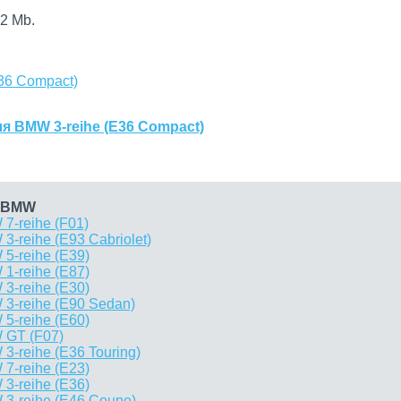
2 Mb.
36 Compact)
я BMW 3-reihe (E36 Compact)
й BMW
7-reihe (F01)
-reihe (E93 Cabriolet)
5-reihe (E39)
1-reihe (E87)
3-reihe (E30)
3-reihe (E90 Sedan)
5-reihe (E60)
 GT (F07)
-reihe (E36 Touring)
7-reihe (E23)
3-reihe (E36)
3-reihe (E46 Coupe)