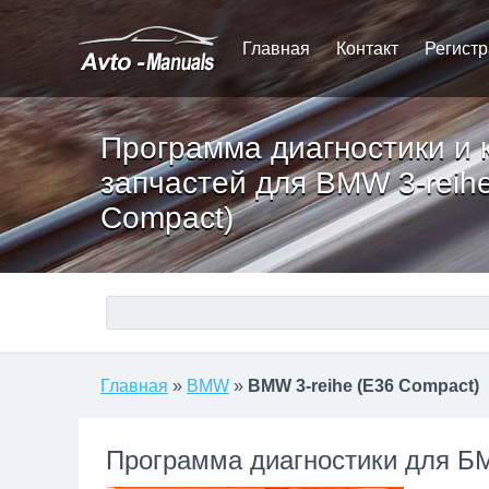
Главная
Контакт
Регист
Программа диагностики и 
запчастей для BMW 3-reih
Compact)
Главная
»
BMW
»
BMW 3-reihe (E36 Compact)
Программа диагностики для Б