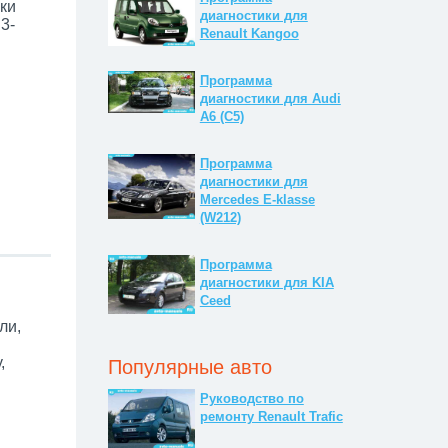
ки
диагностики для
3-
Renault Kangoo
Программа
диагностики для Audi
A6 (C5)
Программа
диагностики для
Mercedes E-klasse
(W212)
Программа
диагностики для KIA
Ceed
ли,
,
Популярные авто
Руководство по
ремонту Renault Trafic