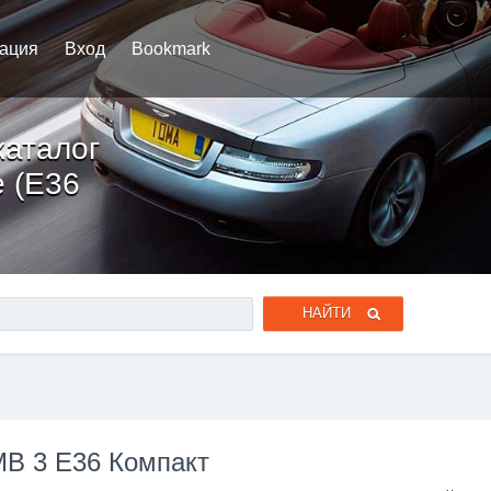
рация
Вход
Bookmark
каталог
e (E36
МВ 3 Е36 Компакт