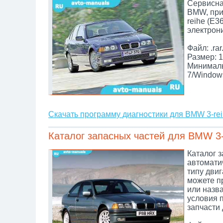
Сервисна
BMW, при
reihe (E3
электрон
Файл: .rar
Размер: 1
Минималь
7/Window
Скачать программу диагностики для BMW 3-rei
Каталог запасных частей для BMW 3-
Каталог з
автомати
типу дви
можете п
или назва
условия 
запчасти