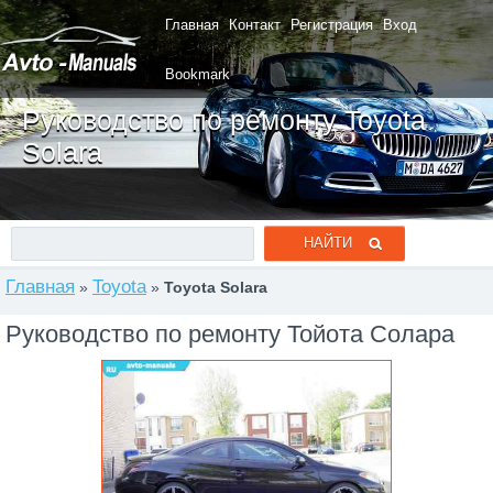
Главная
Контакт
Регистрация
Вход
Bookmark
Руководство по ремонту Toyota
Solara
Главная
Toyota
»
»
Toyota Solara
Руководство по ремонту Тойота Солара