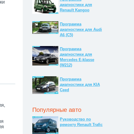
ки
диагностики для
Renault Kangoo
Программа
диагностики для Audi
A6 (C5)
Программа
диагностики для
Mercedes E-klasse
(W212)
Программа
диагностики для KIA
Ceed
ля,
Популярные авто
Руководство по
ия
ремонту Renault Trafic
ля