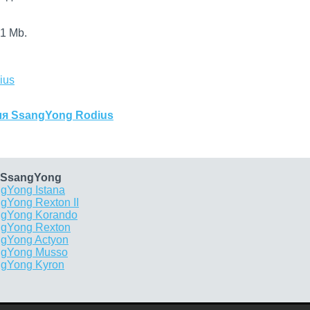
1 Mb.
ius
ля SsangYong Rodius
 SsangYong
gYong Istana
gYong Rexton II
ngYong Korando
ngYong Rexton
ngYong Actyon
ngYong Musso
ngYong Kyron