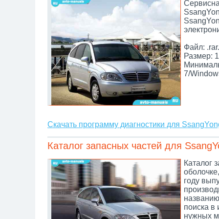
Сервисна
SsangYon
SsangYon
электрон
Файл: .rar
Размер: 1
Минималь
7/Window
Скачать программу диагностики для SsangYon
Каталог запасных частей для SsangY
Каталог 
оболочке,
году вып
производи
названию,
поиска в
нужных м