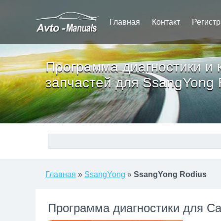
Главная
Контакт
Регист
Программа диагностики и 
запчастей для SsangYong 
Главная
»
SsangYong
»
SsangYong Rodius
Программа диагностики для Са