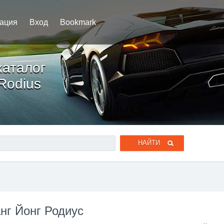
рация
Вход
Bookmark
каталог
Rodius
нг Йонг Родиус