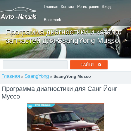
Главная
Контакт
Регистрация
Вход
Bookmark
Программа диагностики и каталог
запчастей для SsangYong Musso
Главная
SsangYong
»
»
SsangYong Musso
Программа диагностики для Санг Йонг
Муссо