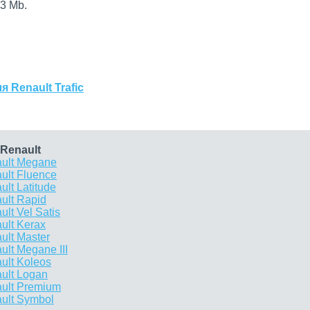
3 Mb.
 Renault Trafic
Renault
ault Megane
ult Fluence
lt Latitude
ult Rapid
lt Vel Satis
ult Kerax
ult Master
lt Megane III
ult Koleos
ult Logan
ult Premium
ult Symbol