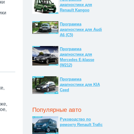
ки
диагностики для
Renault Kangoo
ики
Программа
диагностики для Audi
A6 (C5)
Программа
диагностики для
Mercedes E-klasse
(W212)
Программа
диагностики для KIA
е,
Ceed
же,
Популярные авто
ое,
Руководство по
ремонту Renault Trafic