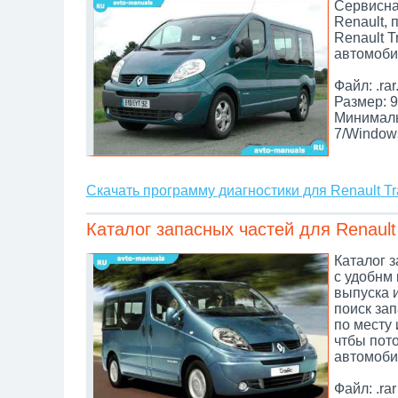
Сервисна
Renault,
Renault T
автомоби
Файл: .rar
Размер: 9
Минималь
7/Window
Скачать программу диагностики для Renault Tra
Каталог запасных частей для Renault 
Каталог з
с удобнм 
выпуска 
поиск зап
по месту 
чтбы пот
автомоби
Файл: .rar