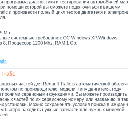
я программа диагностики и тестирования автомобилей мар
 при помощи которой вы сможете подключиться к вашему
rafic и произвести полный цикл тестов двигателя и электрон
ля.
.
5 Mb.
ные системные требования: ОС Windows XP/Windows
s 8, Процессор 1200 Mhz, RAM 1 Gb.
fic
Trafic
апасных частей для Renault Trafic в автоматической оболочк
поиском по производителю, модели, типу двигателя, году
и прочими сервисными функциями. Вы можете производить
асных частей по их сервисному номеру, или названию, а так
их установки. Можно сохраненять условия поиска в избранн
ом быстро находить нужные запчасти для нужных моделей
лей.