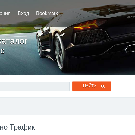
рация
Вход
Bookmark
каталог
ic
ено Трафик