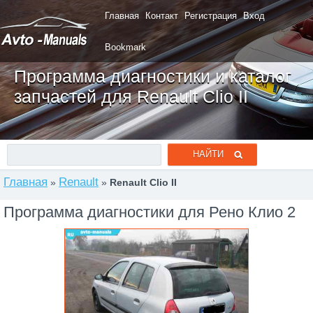
Главная
Контакт
Регистрация
Вход
Bookmark
Программа диагностики и каталог
запчастей для Renault Clio II
Главная
Renault
»
»
Renault Clio II
Программа диагностики для Рено Клио 2