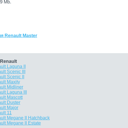
9 Mb.
я Renault Master
Renault
lt Laguna II
t Scenic III
t Scenic II
lt Maxity
lt Midliner
lt Laguna III
lt Mascott
lt Duster
ult Major
ult 11
lt Megane II Hatchback
lt Megane II Estate