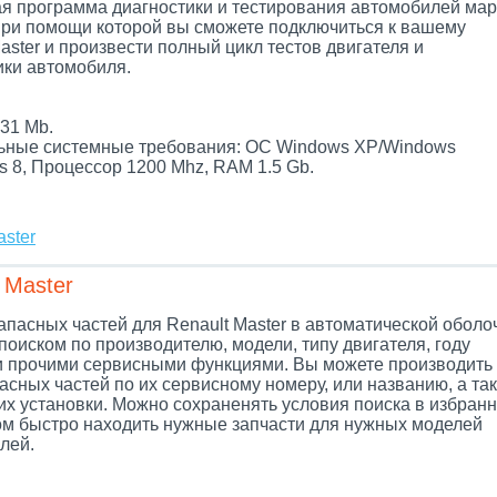
я программа диагностики и тестирования автомобилей мар
 при помощи которой вы сможете подключиться к вашему
aster и произвести полный цикл тестов двигателя и
ики автомобиля.
.
31 Mb.
ные системные требования: ОС Windows XP/Windows
s 8, Процессор 1200 Mhz, RAM 1.5 Gb.
aster
 Master
апасных частей для Renault Master в автоматической оболоч
поиском по производителю, модели, типу двигателя, году
и прочими сервисными функциями. Вы можете производить
асных частей по их сервисному номеру, или названию, а так
их установки. Можно сохраненять условия поиска в избранн
ом быстро находить нужные запчасти для нужных моделей
лей.