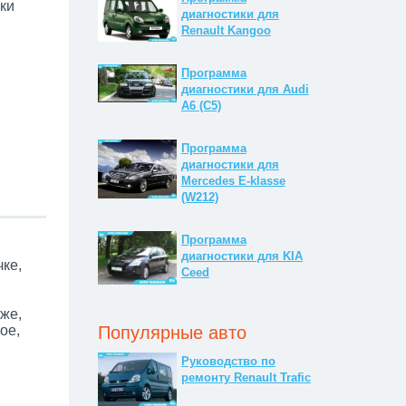
ки
диагностики для
Renault Kangoo
Программа
диагностики для Audi
A6 (C5)
Программа
диагностики для
Mercedes E-klasse
(W212)
Программа
диагностики для KIA
ке,
Ceed
же,
Популярные авто
ое,
Руководство по
ремонту Renault Trafic