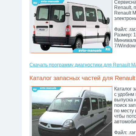
Сервисна
Renault,
Renault M
электрон
Файл: .rar
Размер: 1
Минималь
7/Window
Скачать программу диагностики для Renault M
Каталог запасных частей для Renault
Каталог з
с удобнм 
выпуска 
поиск зап
по месту 
чтбы пот
автомоби
Файл: .rar