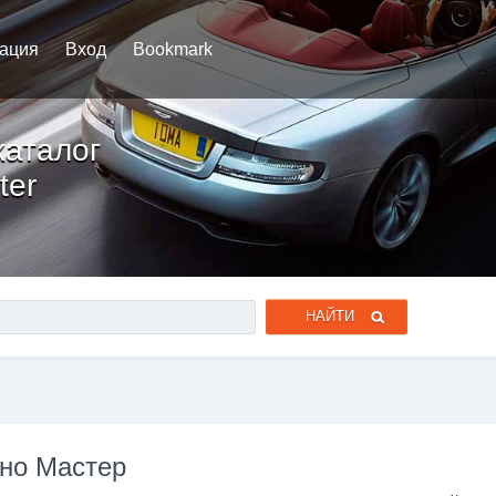
рация
Вход
Bookmark
каталог
ter
ено Мастер