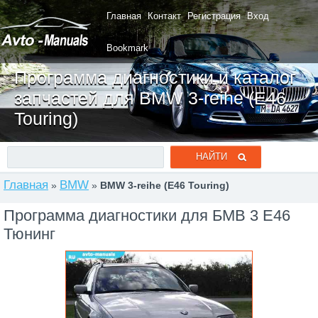
Главная
Контакт
Регистрация
Вход
Bookmark
Программа диагностики и каталог
запчастей для BMW 3-reihe (E46
Touring)
Главная
BMW
»
»
BMW 3-reihe (E46 Touring)
Программа диагностики для БМВ 3 Е46
Тюнинг