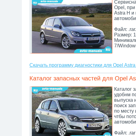
Сервисна
Opel, пр
Astra H и
автомоби
Файл: .rar
Размер: 1
Минималь
7/Window
Скачать программу диагностики для Opel Astra
Каталог запасных частей для Opel As
Каталог з
удобнм по
выпуска 
поиск зап
по месту 
чтбы пот
автомоби
Файл: .rar