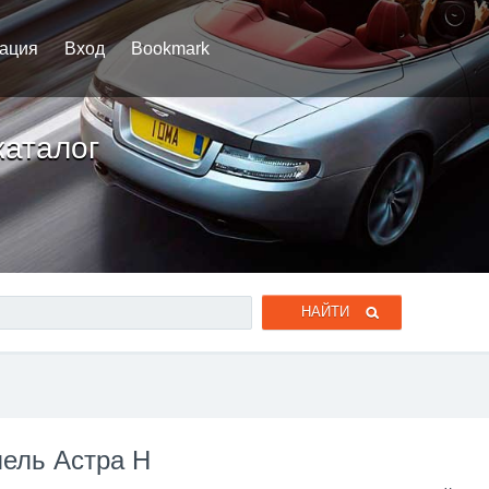
рация
Вход
Bookmark
каталог
H
пель Астра H