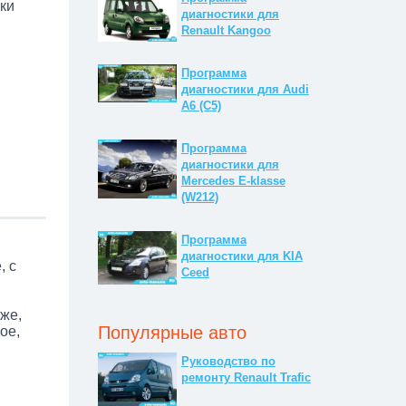
ки
диагностики для
Renault Kangoo
Программа
диагностики для Audi
A6 (C5)
Программа
диагностики для
Mercedes E-klasse
(W212)
Программа
диагностики для KIA
, с
Ceed
же,
Популярные авто
ое,
Руководство по
ремонту Renault Trafic