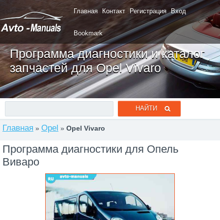
Главная
Контакт
Регистрация
Вход
Bookmark
Программа диагностики и каталог
запчастей для Opel Vivaro
Главная
Opel
»
»
Opel Vivaro
Программа диагностики для Опель
Виваро