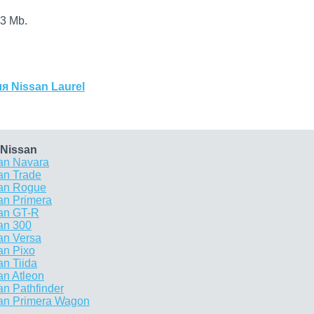
3 Mb.
я Nissan Laurel
Nissan
an Navara
an Trade
san Rogue
an Primera
an GT-R
an 300
an Versa
an Pixo
n Tiida
n Atleon
n Pathfinder
an Primera Wagon