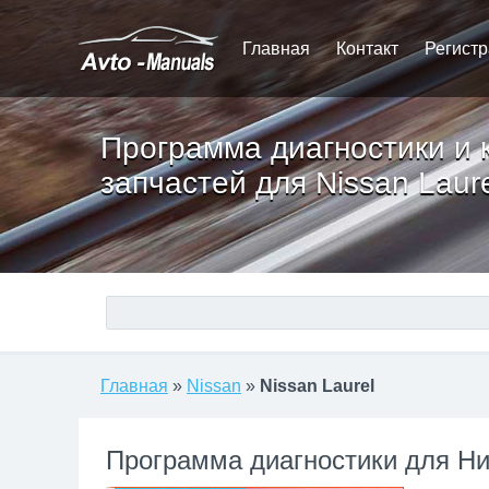
Главная
Контакт
Регист
Программа диагностики и 
запчастей для Nissan Laur
Главная
»
Nissan
»
Nissan Laurel
Программа диагностики для Н