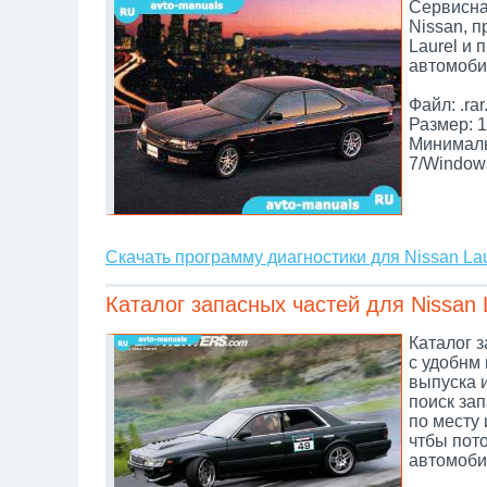
Сервисна
Nissan, 
Laurel и 
автомоби
Файл: .rar
Размер: 1
Минималь
7/Window
Скачать программу диагностики для Nissan Lau
Каталог запасных частей для Nissan 
Каталог з
с удобнм 
выпуска 
поиск зап
по месту 
чтбы пот
автомоби