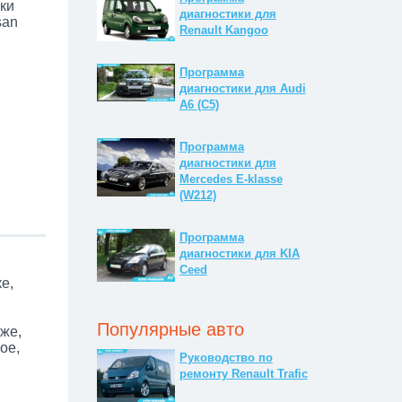
ки
диагностики для
san
Renault Kangoo
Программа
диагностики для Audi
A6 (C5)
Программа
диагностики для
Mercedes E-klasse
(W212)
Программа
диагностики для KIA
Ceed
е,
Популярные авто
же,
ое,
Руководство по
ремонту Renault Trafic