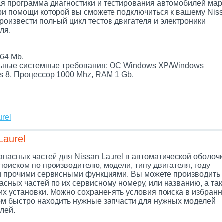
я программа диагностики и тестирования автомобилей мар
при помощи которой вы сможете подключиться к вашему Nis
произвести полный цикл тестов двигателя и электроники
ля.
.
64 Mb.
ные системные требования: ОС Windows XP/Windows
s 8, Процессор 1000 Mhz, RAM 1 Gb.
rel
Laurel
апасных частей для Nissan Laurel в автоматической оболочк
поиском по производителю, модели, типу двигателя, году
и прочими сервисными функциями. Вы можете производить
асных частей по их сервисному номеру, или названию, а так
их установки. Можно сохраненять условия поиска в избранн
ом быстро находить нужные запчасти для нужных моделей
лей.