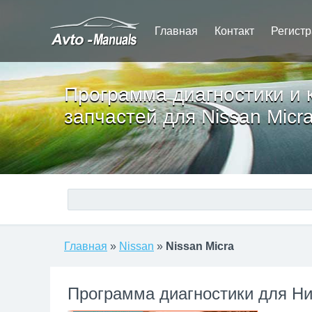
Главная
Контакт
Регист
Программа диагностики и 
запчастей для Nissan Micr
Главная
»
Nissan
»
Nissan Micra
Программа диагностики для Н