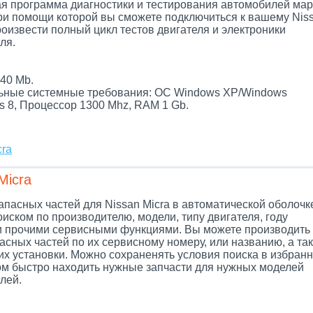
я программа диагностики и тестирования автомобилей мар
при помощи которой вы сможете подключиться к вашему Nis
роизвести полный цикл тестов двигателя и электроники
ля.
.
40 Mb.
ные системные требования: ОС Windows XP/Windows
s 8, Процессор 1300 Mhz, RAM 1 Gb.
cra
Micra
апасных частей для Nissan Micra в автоматической оболочке
иском по производителю, модели, типу двигателя, году
и прочими сервисными функциями. Вы можете производить
асных частей по их сервисному номеру, или названию, а так
их установки. Можно сохраненять условия поиска в избранн
ом быстро находить нужные запчасти для нужных моделей
лей.