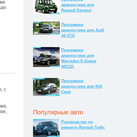
ки
диагностики для
san
Renault Kangoo
Программа
диагностики для Audi
A6 (C5)
Программа
диагностики для
Mercedes E-klasse
(W212)
Программа
диагностики для KIA
, с
Ceed
же,
Популярные авто
ое,
Руководство по
ремонту Renault Trafic