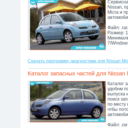
Сервисна
Nissan, 
Micra и п
автомоби
Файл: .rar
Размер: 1
Минималь
7/Window
Скачать программу диагностики для Nissan Mi
Каталог запасных частей для Nissan 
Каталог з
удобнм по
выпуска 
поиск зап
по месту 
чтбы пот
автомоби
Файл: .rar