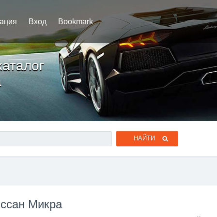
рация
Вход
Bookmark
каталог
a
иссан Микра