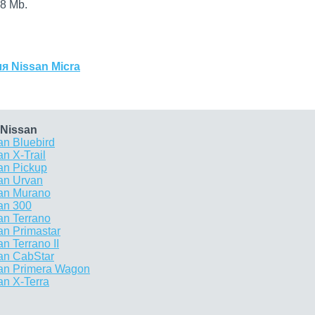
8 Mb.
я Nissan Micra
Nissan
n Bluebird
n X-Trail
an Pickup
an Urvan
an Murano
an 300
an Terrano
n Primastar
 Terrano II
an CabStar
an Primera Wagon
n X-Terra