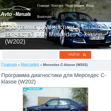
Главная
Контакт
Регистрация
Вход
Bookmark
Программа диагностики и каталог
запчастей для Mercedes C-klasse
(W202)
Главная
Mercedes
»
»
Mercedes C-klasse (W202)
Программа диагностики для Мерседес C-
klasse (W202)