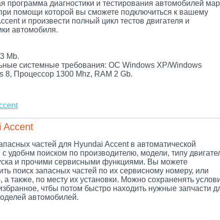
я программа диагностики и тестирования автомобилей мар
 при помощи которой вы сможете подключиться к вашему
ccent и произвести полный цикл тестов двигателя и
ики автомобиля.
.
3 Mb.
ные системные требования: ОС Windows XP/Windows
s 8, Процессор 1300 Mhz, RAM 2 Gb.
ccent
 Accent
апасных частей для Hyundai Accent в автоматической
 с удобнм поиском по производителю, модели, типу двигате
уска и прочими сервисными функциями. Вы можете
ть поиск запасных частей по их сервисному номеру, или
 а также, по месту их установки. Можно сохраненять услов
 избранное, чтбы потом быстро находить нужные запчасти д
оделей автомобилей.