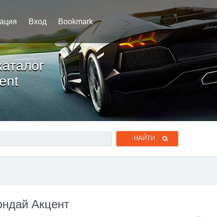
рация
Вход
Bookmark
каталог
ent
юндай Акцент