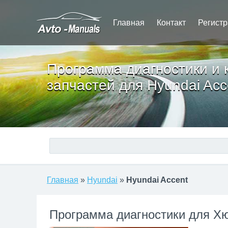
Главная
Контакт
Регист
Программа диагностики и 
запчастей для Hyundai Acc
Главная
»
Hyundai
»
Hyundai Accent
Программа диагностики для Х