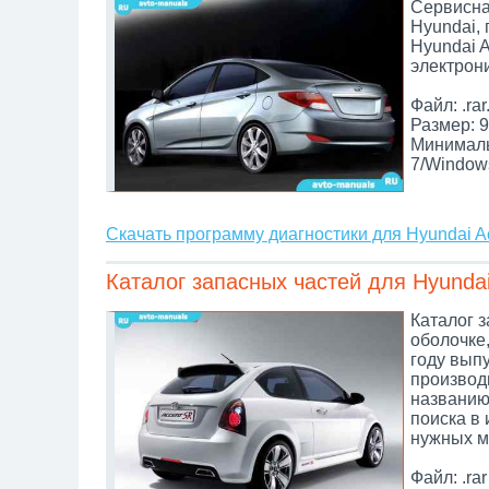
Сервисна
Hyundai,
Hyundai A
электрон
Файл: .rar
Размер: 9
Минималь
7/Window
Скачать программу диагностики для Hyundai A
Каталог запасных частей для Hyundai
Каталог з
оболочке,
году вып
производи
названию,
поиска в
нужных м
Файл: .rar