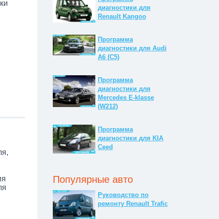
ки
диагностики для
Renault Kangoo
Программа
диагностики для Audi
A6 (C5)
Программа
диагностики для
Mercedes E-klasse
(W212)
Программа
диагностики для KIA
Ceed
ля,
Популярные авто
ия
ля
Руководство по
ремонту Renault Trafic