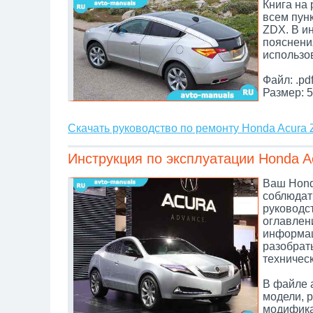
Книга на
всем пунк
ZDX. В и
пояснени
использо
Файл: .pd
Размер: 5
Скачать руководство по ремонту Honda Acura
Инструкция по эксплуатации Honda A
Ваш Hond
соблюдат
руководс
оглавлен
информац
разобрат
техническ
В файле 
модели, 
модифика