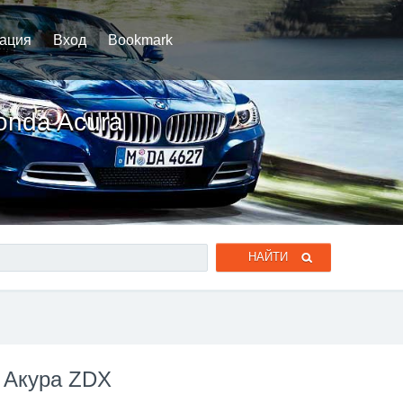
рация
Вход
Bookmark
onda Acura
 Акура ZDX