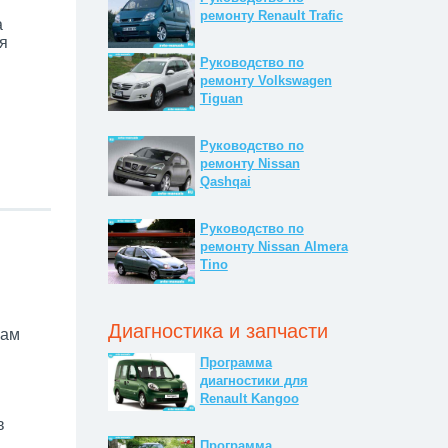
ремонту Renault Trafic
a
я
Руководство по
ремонту Volkswagen
Tiguan
Руководство по
ремонту Nissan
Qashqai
Руководство по
ремонту Nissan Almera
Tino
Диагностика и запчасти
вам
Программа
диагностики для
Renault Kangoo
в
Программа