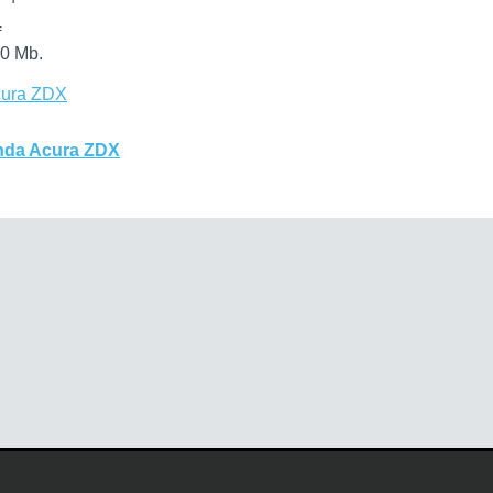
f
0 Mb.
cura ZDX
nda Acura ZDX