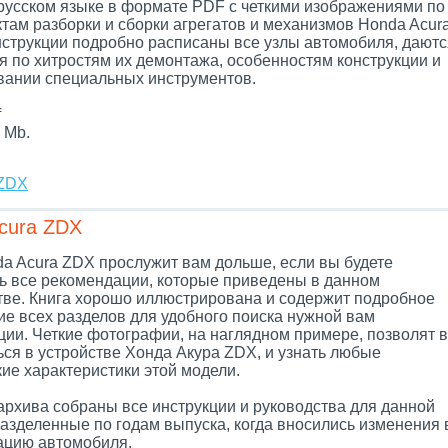
 русском языке в формате PDF с четкими изображениями по
там разборки и сборки агрегатов и механизмов Honda Acur
нструкции подробно расписаны все узлы автомобиля, даютс
я по хитростям их демонтажа, особенностям конструкции и
вании специальных инструментов.
f
 Mb.
 ZDX
cura ZDX
a Acura ZDX прослужит вам дольше, если вы будете
ь все рекомендации, которые приведены в данном
тве. Книга хорошо иллюстрирована и содержит подробное
ие всех разделов для удобного поиска нужной вам
ии. Четкие фотографии, на наглядном примере, позволят 
ься в устройстве Хонда Акура ZDX, и узнать любые
ие характеристики этой модели.
архива собраны все инструкции и руководства для данной
разделенные по годам выпуска, когда вносились изменения 
цию автомобиля.