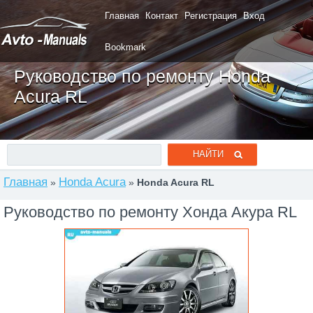
Главная
Контакт
Регистрация
Вход
Bookmark
Руководство по ремонту Honda
Acura RL
Главная
Honda Acura
»
»
Honda Acura RL
Руководство по ремонту Хонда Акура RL