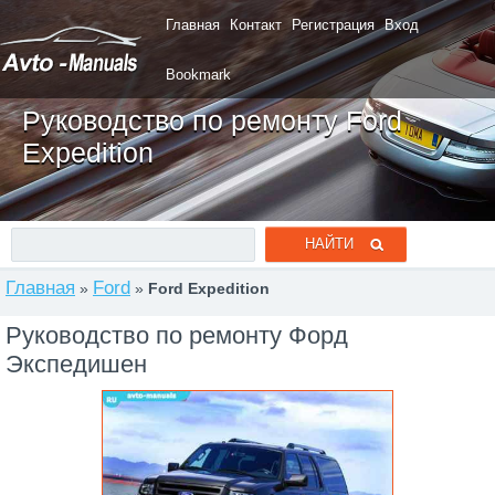
Главная
Контакт
Регистрация
Вход
Bookmark
Руководство по ремонту Ford
Expedition
Главная
Ford
»
»
Ford Expedition
Руководство по ремонту Форд
Экспедишен