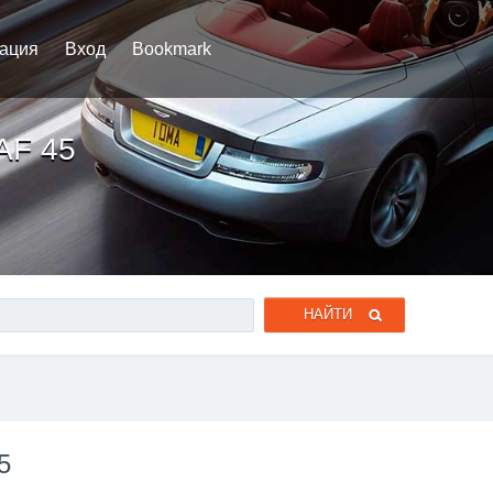
рация
Вход
Bookmark
AF 45
5