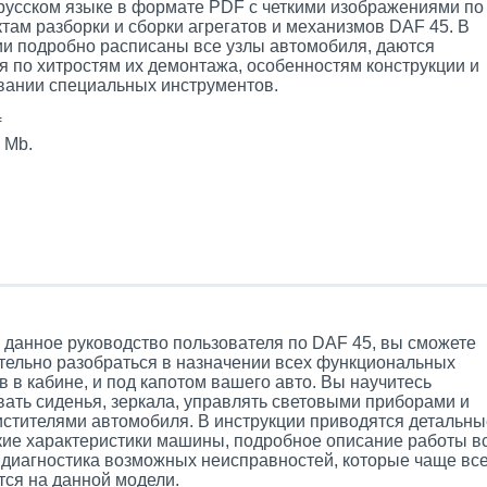
 русском языке в формате PDF с четкими изображениями по
там разборки и сборки агрегатов и механизмов DAF 45. В
ии подробно расписаны все узлы автомобиля, даются
я по хитростям их демонтажа, особенностям конструкции и
вании специальных инструментов.
f
 Mb.
 данное руководство пользователя по DAF 45, вы сможете
тельно разобраться в назначении всех функциональных
 в кабине, и под капотом вашего авто. Вы научитесь
вать сиденья, зеркала, управлять световыми приборами и
истителями автомобиля. В инструкции приводятся детальны
кие характеристики машины, подробное описание работы в
и диагностика возможных неисправностей, которые чаще вс
тся на данной модели.