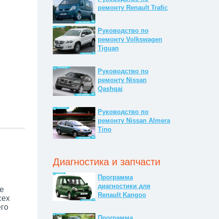
ремонту Renault Trafic
Руководство по
ремонту Volkswagen
Tiguan
Руководство по
ремонту Nissan
Qashqai
Руководство по
ремонту Nissan Almera
Tino
Диагностика и запчасти
Программа
диагностики для
е
Renault Kangoo
сех
его
Программа