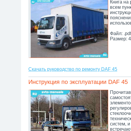
Книга на
всем пунк
инструкц
пояснени
использо
Файл: .pd
Размер: 4
Скачать руководство по ремонту DAF 45
Инструкция по эксплуатации DAF 45
Прочитав
самостоя
элементов
регулиро
стеклооч
техничес
систем, 
встречаю