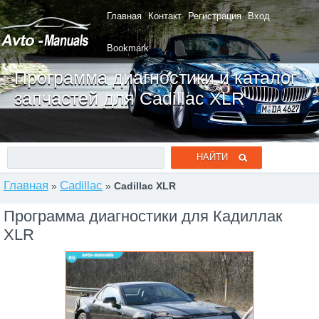
Главная
Контакт
Регистрация
Вход
Bookmark
Программа диагностики и каталог
запчастей для Cadillac XLR
Главная
Cadillac
»
»
Cadillac XLR
Программа диагностики для Кадиллак
XLR