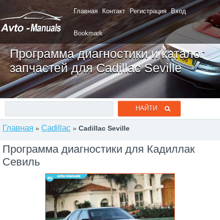
Главная
Контакт
Регистрация
Вход
Bookmark
Программа диагностики и каталог
запчастей для Cadillac Seville
Главная
Cadillac
»
»
Cadillac Seville
Программа диагностики для Кадиллак
Севиль