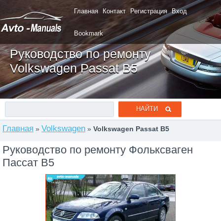
Главная
Контакт
Регистрация
Вход
Bookmark
Руководство по ремонту
Volkswagen Passat B5
Главная
Volkswagen
»
»
Volkswagen Passat B5
Руководство по ремонту Фольксваген
Пассат B5