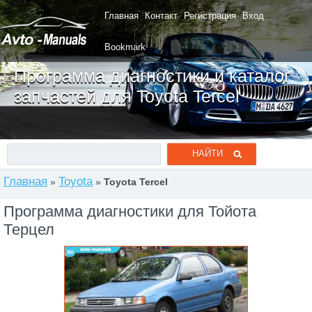
Главная
Контакт
Регистрация
Вход
Bookmark
Программа диагностики и каталог
запчастей для Toyota Tercel
Главная
Toyota
»
»
Toyota Tercel
Программа диагностики для Тойота
Терцел