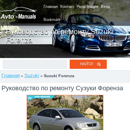
Главная
Контакт
Регистрация
Вход
Bookmark
Руководство по ремонту Suzuki
Forenza
Главная
Suzuki
»
»
Suzuki Forenza
Руководство по ремонту Сузуки Форенза