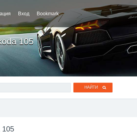
рация
Вход
Bookmark
koda 105
 105