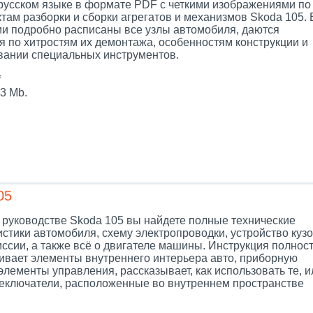
 русском языке в формате PDF с четкими изображениями по
там разборки и сборки агрегатов и механизмов Skoda 105. 
ии подробно расписаны все узлы автомобиля, даются
я по хитростям их демонтажа, особенностям конструкции и
вании специальных инструментов.
f
3 Mb.
05
 руководстве Skoda 105 вы найдете полные технические
стики автомобиля, схему электропроводки, устройство куз
иссии, а также всё о двигателе машины. Инструкция полнос
ивает элементы внутреннего интерьера авто, приборную
элементы управления, рассказывает, как использовать те, и
еключатели, расположенные во внутреннем пространстве