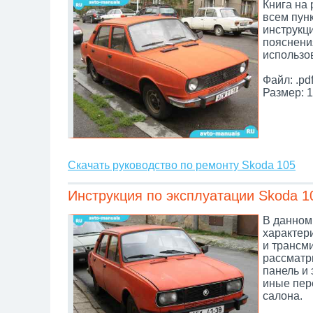
Книга на
всем пунк
инструкц
пояснени
использо
Файл: .pd
Размер: 1
Скачать руководство по ремонту Skoda 105
Инструкция по эксплуатации Skoda 1
В данном
характери
и трансм
рассматр
панель и 
иные пер
салона.