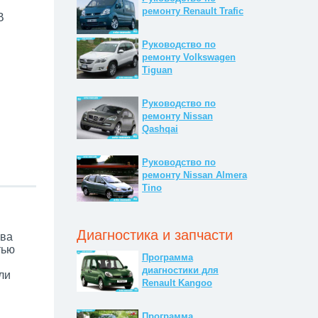
ремонту Renault Trafic
В
Руководство по
ремонту Volkswagen
Tiguan
Руководство по
ремонту Nissan
Qashqai
Руководство по
ремонту Nissan Almera
Tino
Диагностика и запчасти
ова
тью
Программа
диагностики для
ли
Renault Kangoo
Программа