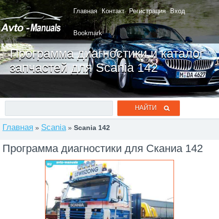
Главная
Контакт
Регистрация
Вход
Bookmark
Программа диагностики и каталог
запчастей для Scania 142
Главная
Scania
»
»
Scania 142
Программа диагностики для Сканиа 142