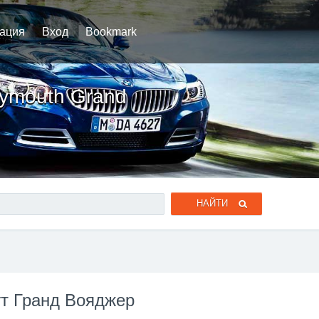
рация
Вход
Bookmark
lymouth Grand
ут Гранд Вояджер