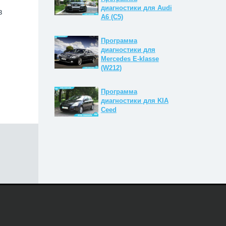
диагностики для Audi
в
A6 (C5)
Программа
диагностики для
Mercedes E-klasse
(W212)
Программа
диагностики для KIA
Ceed