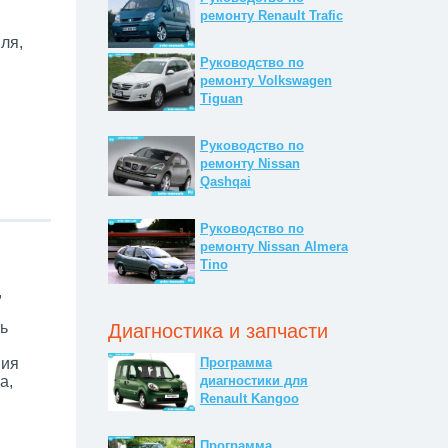
ремонту Renault Trafic
ля,
Руководство по
ремонту Volkswagen
Tiguan
Руководство по
ремонту Nissan
Qashqai
Руководство по
ремонту Nissan Almera
Tino
,
ь
Диагностика и запчасти
ния
Программа
а,
диагностики для
Renault Kangoo
Программа