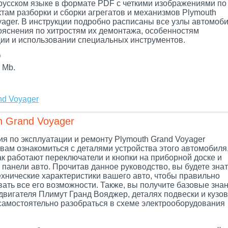
 русском языке в формате PDF с четкими изображениями по
там разборки и сборки агрегатов и механизмов Plymouth
yager. В инструкции подробно расписаны все узлы автомоби
ояснения по хитростям их демонтажа, особенностям
ции и использовании специальных инструментов.
f
 Mb.
nd Voyager
h Grand Voyager
я по эксплуатации и ремонту Plymouth Grand Voyager
вам ознакомиться с деталями устройства этого автомобиля
ак работают переключатели и кнопки на приборной доске и
панели авто. Прочитав данное руководство, вы будете знат
ехнические характеристики вашего авто, чтобы правильно
ать все его возможности. Также, вы получите базовые зна
двигателя Плимут Гранд Вояджер, деталях подвески и кузов
самостоятельно разобраться в схеме электрооборудования