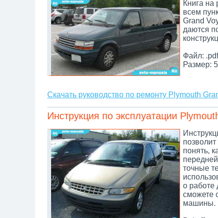
Книга на
всем пунк
Grand Vo
даются п
конструк
Файл: .pd
Размер: 5
Скачать руководство по ремонту Plymouth Gra
Инструкция по эксплуатации Plymout
Инструкци
позволит 
понять, к
передней 
точные т
использов
о работе 
сможете 
машины.