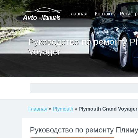
Главная
Контакт
Регист
Руководство по ремонту P
Voyager
Главная
»
Plymouth
»
Plymouth Grand Voyager
Руководство по ремонту Плим