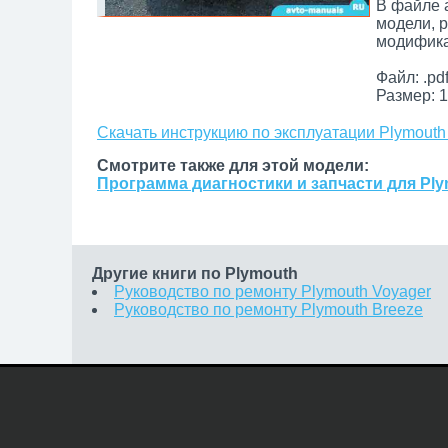
В файле 
модели, 
модифика
Файл: .pd
Размер: 1
Скачать инструкцию по эксплуатации Plymouth
Смотрите также для этой модели:
Программа диагностики и запчасти для Ply
Другие книги по Plymouth
Руководство по ремонту Plymouth Voyager
Руководство по ремонту Plymouth Breeze