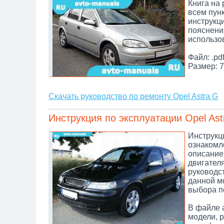
Книга на
всем пунк
инструкц
пояснени
использо
Файл: .pd
Размер: 7
Скачать руководство по ремонту Opel Astra G
Инструкция по эксплуатации Opel Ast
Инструкци
ознакомл
описание 
двигател
руководс
данной м
выбора по
В файле 
модели, 