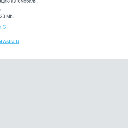
цию автомобиля.
f
23 Mb.
a G
 Astra G