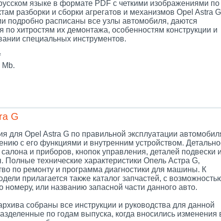
 русском языке в формате PDF с четкими изображениями по
там разборки и сборки агрегатов и механизмов Opel Astra G
ии подробно расписаны все узлы автомобиля, даются
я по хитростям их демонтажа, особенностям конструкции и
вании специальных инструментов.
f
 Mb.
ra G
я для Opel Astra G по правильной эксплуатации автомобил
ению с его функциями и внутренним устройством. Детально
салона и приборов, кнопок управления, деталей подвески 
я. Полные технические характеристики Опель Астра G,
тво по ремонту и программа диагностики для машины. К
одели прилагается также каталог запчастей, с возможность
 номеру, или названию запасной части данного авто.
архива собраны все инструкции и руководства для данной
разделенные по годам выпуска, когда вносились изменения 