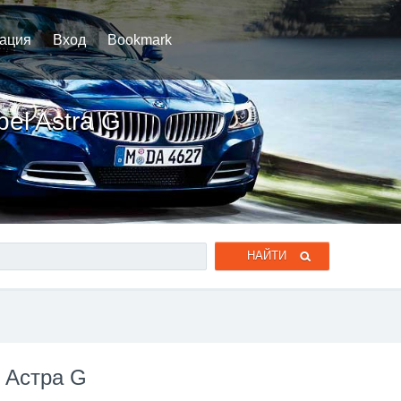
рация
Вход
Bookmark
el Astra G
 Астра G