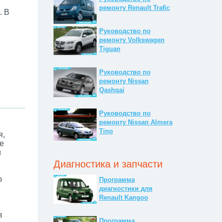
ремонту Renault Trafic
. В
Руководство по
ремонту Volkswagen
Tiguan
Руководство по
ремонту Nissan
Qashqai
Руководство по
ремонту Nissan Almera
Tino
я,
е
и
Диагностика и запчасти
ю
Программа
диагностики для
Renault Kangoo
в
Программа