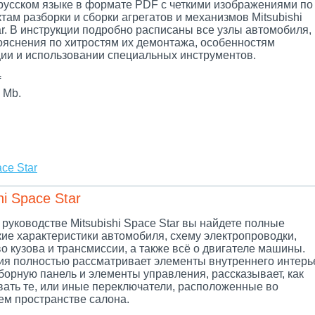
 русском языке в формате PDF с четкими изображениями по
там разборки и сборки агрегатов и механизмов Mitsubishi
r. В инструкции подробно расписаны все узлы автомобиля,
ояснения по хитростям их демонтажа, особенностям
ции и использовании специальных инструментов.
f
 Mb.
ce Star
i Space Star
руководстве Mitsubishi Space Star вы найдете полные
кие характеристики автомобиля, схему электропроводки,
о кузова и трансмиссии, а также всё о двигателе машины.
ия полностью рассматривает элементы внутреннего интерь
борную панель и элементы управления, рассказывает, как
вать те, или иные переключатели, расположенные во
ем пространстве салона.