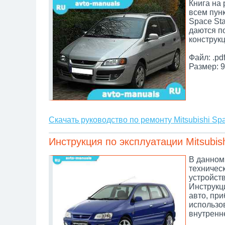
Книга на
всем пунк
Space Sta
даются п
конструк
Файл: .pd
Размер: 9
Скачать руководство по ремонту Mitsubishi Spa
Инструкция по эксплуатации Mitsubish
В данном 
техничес
устройств
Инструкц
авто, при
использо
внутренн