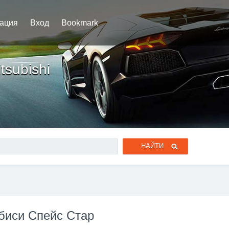
рация
Вход
Bookmark
tsubishi
биси Спейс Стар