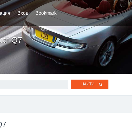
рация
Вход
Bookmark
udi Q7
Q7