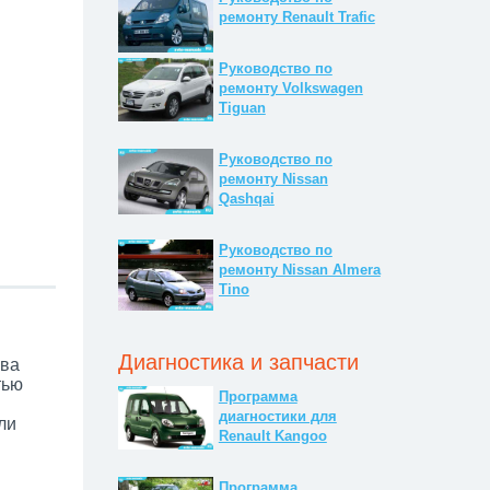
ремонту Renault Trafic
Руководство по
ремонту Volkswagen
Tiguan
Руководство по
ремонту Nissan
Qashqai
Руководство по
ремонту Nissan Almera
Tino
Диагностика и запчасти
ова
тью
Программа
диагностики для
ли
Renault Kangoo
Программа