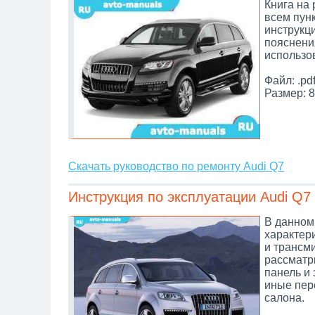
Книга на
всем пунк
инструкц
пояснени
использо
Файл: .pd
Размер: 8
Скачать руководство по ремонту Audi Q7
Инструкция по эксплуатации Audi Q7
В данном
характери
и трансм
рассматр
панель и 
иные пер
салона.