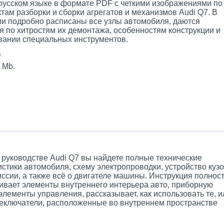
 русском языке в формате PDF с четкими изображениями по
там разборки и сборки агрегатов и механизмов Audi Q7. В
ии подробно расписаны все узлы автомобиля, даются
я по хитростям их демонтажа, особенностям конструкции и
вании специальных инструментов.
f
 Mb.
 руководстве Audi Q7 вы найдете полные технические
стики автомобиля, схему электропроводки, устройство куз
иссии, а также всё о двигателе машины. Инструкция полнос
ивает элементы внутреннего интерьера авто, приборную
элементы управления, рассказывает, как использовать те, и
еключатели, расположенные во внутреннем пространстве