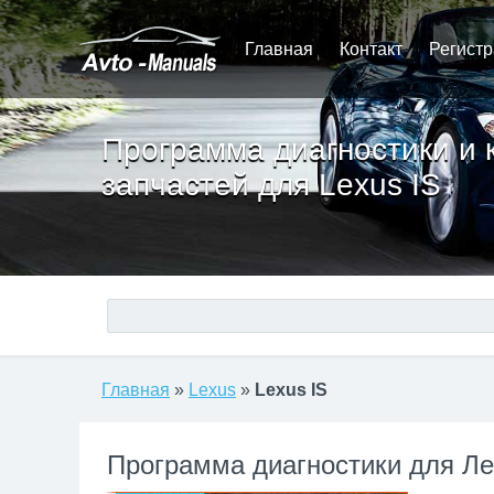
Главная
Контакт
Регист
Программа диагностики и 
запчастей для Lexus IS
Главная
»
Lexus
»
Lexus IS
Программа диагностики для Ле