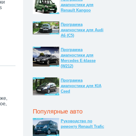
ки
диагностики для
s
Renault Kangoo
Программа
диагностики для Audi
A6 (C5)
Программа
диагностики для
Mercedes E-klasse
(W212)
Программа
диагностики для KIA
Ceed
же,
ое,
Популярные авто
Руководство по
ремонту Renault Trafic