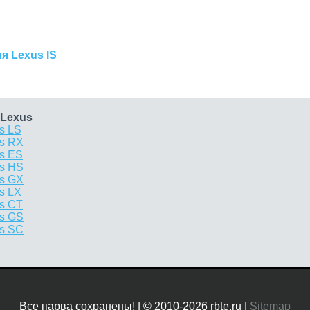
я Lexus IS
 Lexus
s LS
us RX
us ES
us HS
us GX
s LX
us CT
us GS
us SC
Все парва сохранены! | © 2010-2026 rbte.ru |
Sitemap