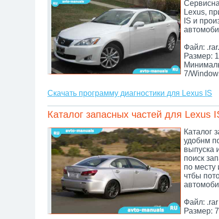
Сервисна
Lexus, п
IS и прои
автомоби
Файл: .rar
Размер: 1
Минималь
7/Window
Скачать программу диагностики для Lexus IS
Каталог запасных частей для Lexus I
Каталог з
удобнм по
выпуска 
поиск зап
по месту 
чтбы пот
автомоби
Файл: .rar
Размер: 7