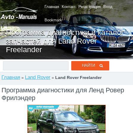
Главная
Контакт
Регистрация
Вход
Bookmark
Программа диагностики и каталог
запчастей для Land Rover
Freelander
Главная
Land Rover
»
»
Land Rover Freelander
Программа диагностики для Ленд Ровер
Фрилэндер