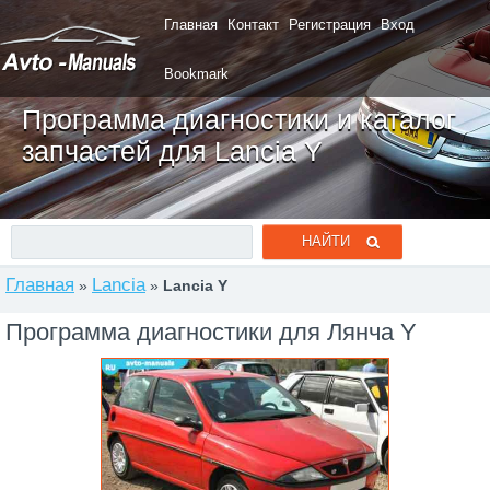
Главная
Контакт
Регистрация
Вход
Bookmark
Программа диагностики и каталог
запчастей для Lancia Y
Главная
Lancia
»
»
Lancia Y
Программа диагностики для Лянча Y