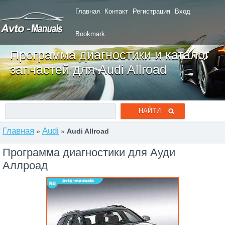
Главная
Контакт
Регистрация
Вход
Bookmark
Программа диагностики и каталог
запчастей для Audi Allroad
Главная
Audi
»
»
Audi Allroad
Программа диагностики для Ауди
Аллроад