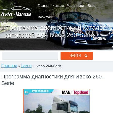
Главная
Контакт
Регистрация
Вход
Bookmark
Программа диагностики и каталог
запчастей для Iveco 260-Serie
Главная
Iveco
»
»
Iveco 260-Serie
Программа диагностики для Ивеко 260-
Serie