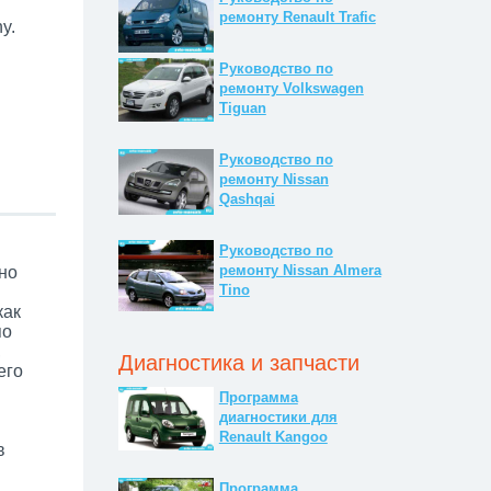
ремонту Renault Trafic
y.
Руководство по
ремонту Volkswagen
Tiguan
Руководство по
ремонту Nissan
Qashqai
Руководство по
ремонту Nissan Almera
но
Tino
как
по
,
Диагностика и запчасти
его
Программа
диагностики для
Renault Kangoo
в
Программа