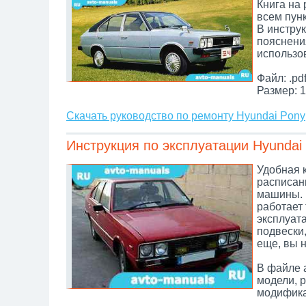
Книга на
всем пунк
В инстру
пояснени
использо
Файл: .pd
Размер: 1
Скачать руководство по ремонту Hyundai Pony
Инструкция по эксплуатации Hyundai
Удобная к
расписан
машины. Е
работает 
эксплуата
подвески,
еще, вы 
В файле 
модели, 
модифика