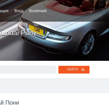
рация
Вход
Bookmark
yundai Pony
ай Пони