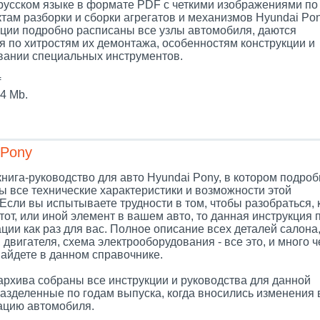
 русском языке в формате PDF с четкими изображениями по
там разборки и сборки агрегатов и механизмов Hyundai Pon
кции подробно расписаны все узлы автомобиля, даются
я по хитростям их демонтажа, особенностям конструкции и
вании специальных инструментов.
f
4 Mb.
 Pony
нига-руководство для авто Hyundai Pony, в котором подроб
ы все технические характеристики и возможности этой
сли вы испытываете трудности в том, чтобы разобраться, 
тот, или иной элемент в вашем авто, то данная инструкция 
ции как раз для вас. Полное описание всех деталей салона
 двигателя, схема электрооборудования - все это, и много ч
найдете в данном справочнике.
архива собраны все инструкции и руководства для данной
разделенные по годам выпуска, когда вносились изменения 
цию автомобиля.